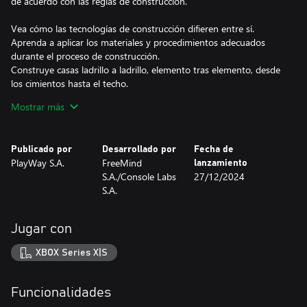
de acuerdo con las reglas de construcción.
Vea cómo las tecnologías de construcción difieren entre sí.
Aprenda a aplicar los materiales y procedimientos adecuados
durante el proceso de construcción.
Construye casas ladrillo a ladrillo, elemento tras elemento, desde
los cimientos hasta el techo.
Aprende diferentes estructuras de edificios, materiales de
Mostrar más
construcción, sus características y propiedades. Construye
construcciones simples hechas de materiales primitivos, pero
también edificios ultramodernos con los últimos descubrimientos
Publicado por
Desarrollado por
Fecha de
tecnológicos.
PlayWay S.A.
FreeMind
lanzamiento
S.A./Console Labs
27/12/2024
Utilice varias herramientas dependiendo de las situaciones y
S.A.
requisitos. Mejore sus habilidades, use mejores equipos para
poder construir estructuras complejas de manera rápida y
eficiente.
Jugar con
A veces no hay salida. ¡Destruye todo lo que encuentres en tu
XBOX Series X|S
camino y empieza de nuevo!
SOBRE EL CONSTRUCTOR DE CASAS
Funcionalidades