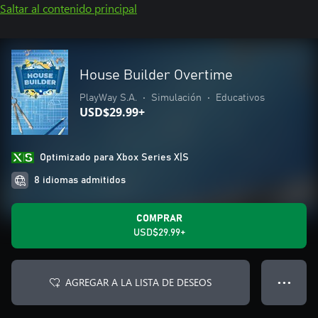
Saltar al contenido principal
House Builder Overtime
PlayWay S.A.
•
Simulación
•
Educativos
USD$29.99+
Optimizado para Xbox Series X|S
8 idiomas admitidos
COMPRAR
USD$29.99+
AGREGAR A LA LISTA DE DESEOS
● ● ●