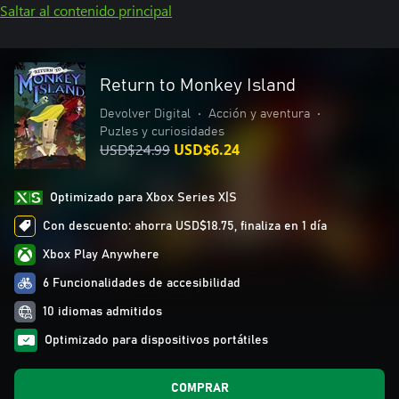
Saltar al contenido principal
Return to Monkey Island
Devolver Digital
•
Acción y aventura
•
Puzles y curiosidades
USD$24.99
USD$6.24
Optimizado para Xbox Series X|S
Con descuento: ahorra USD$18.75, finaliza en 1 día
Xbox Play Anywhere
6 Funcionalidades de accesibilidad
10 idiomas admitidos
Optimizado para dispositivos portátiles
COMPRAR