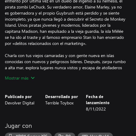
enfrentó por última vez en un duelo de ingenio a su némesis, el
pirata zombi LeChuck. Su verdadero amor, Elaine Marley, ya no
es gobernadora y el propio Guybrush está perdido y se siente
incompleto, ya que nunca llegó a descubrir el Secreto de Monkey
Island. Unos piratas jóvenes y modernos, liderados por la
capitana Madison, han expulsado a la vieja guardia, la isla Mêlée
se ha ido al traste y al famoso empresario Stan lo han encerrado
por «delitos relacionados con el marketing».
Charla con tus viejos camaradas y con gente nueva en islas
conocidas con nuevos y peligrosos líderes. Después, zarpa rumbo
a alta mar, explora lugares nunca vistos y escapa de atolladeros
espectaculares. Entre Guybrush y la gloria solo se interponen
Mostrar más
complejos puzles, estrambóticas situaciones y devastadoras
réplicas.
Publicado por
Desarrollado por
Fecha de
Vuelven las aventuras gráficas de piratas
Devolver Digital
Terrible Toybox
lanzamiento
La jugabilidad clásica de las aventuras gráficas llega a la era
8/11/2022
moderna, en la que los piratas intrépidos resolverán puzles y
explorarán islas con una brillante evolución de los controles.
Interacciones contextuales, árboles de diálogo con reacciones y
Jugar con
un sistema de inventario comodísimo: ¡ser pirata nunca ha sido
tan fácil!