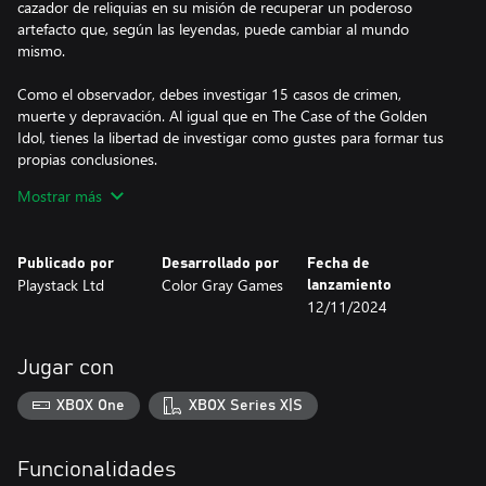
cazador de reliquias en su misión de recuperar un poderoso
artefacto que, según las leyendas, puede cambiar al mundo
mismo.
Como el observador, debes investigar 15 casos de crimen,
muerte y depravación. Al igual que en The Case of the Golden
Idol, tienes la libertad de investigar como gustes para formar tus
propias conclusiones.
Mostrar más
Tu labor es comprender un enorme misterio que se desarrolla en
una época de alucinógenos, envíos por fax, parapsicología y guías
de televisión.
Publicado por
Desarrollado por
Fecha de
Playstack Ltd
Color Gray Games
lanzamiento
Encontrarás a personas que buscan la iluminación, a presidiarios,
12/11/2024
a anfitriones de programas de televisión y a trabajadores
corporativos que forman parte de los misterios. Como siempre,
cada uno de ellos tiene sus propios motivos, y a veces tendrán
Jugar con
algunas cosas más que eso.
XBOX One
XBOX Series X|S
Funcionalidades