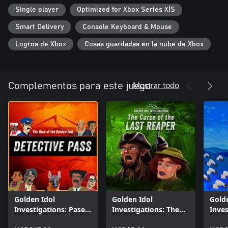
Single player
Optimized for Xbox Series X|S
Smart Delivery
Console Keyboard & Mouse
Logros de Xbox
Cosas guardadas en la nube de Xbox
Mostrar todo
Complementos para este juego
Golden Idol
Golden Idol
Gold
Investigations: Pase
Investigations: The
Inves
de detective
Curse of the Last
Lemu