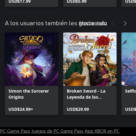
USD$17.99
Reaper
USD$5.99
USD$
Mostrar todo
A los usuarios también les gusta esto
Simon the Sorcerer
Broken Sword - La
Selfl
Origins
Leyenda de los
Templarios: Reforged
USD$24.99+
USD$29.99
USD$
PC Game Pass
Juegos de PC Game Pass
App XBOX en PC