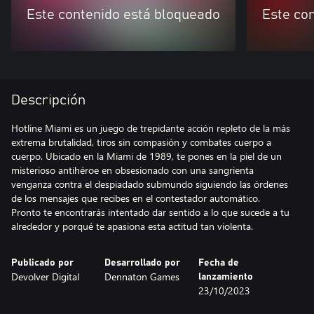
Este contenido está bloqueado
Este co
Descripción
Hotline Miami es un juego de trepidante acción repleto de la más
extrema brutalidad, tiros sin compasión y combates cuerpo a
cuerpo. Ubicado en la Miami de 1989, te pones en la piel de un
misterioso antihéroe en obsesionado con una sangrienta
venganza contra el despiadado submundo siguiendo las órdenes
de los mensajes que recibes en el contestador automático.
Pronto te encontrarás intentado dar sentido a lo que sucede a tu
alrededor y porqué te apasiona esta actitud tan violenta.
Publicado por
Desarrollado por
Fecha de
Devolver Digital
Dennaton Games
lanzamiento
23/10/2023