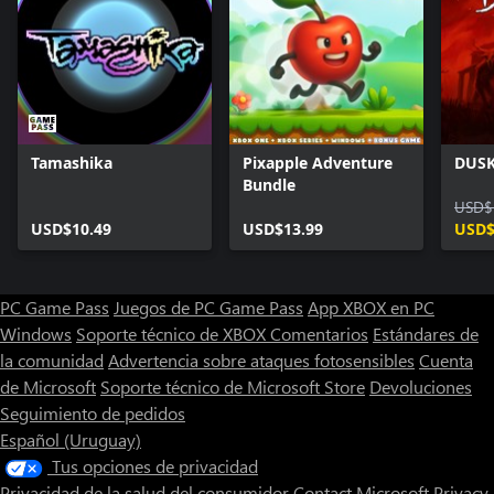
Tamashika
Pixapple Adventure
DUS
Bundle
USD$
USD$10.49
USD$13.99
USD$
PC Game Pass
Juegos de PC Game Pass
App XBOX en PC
Windows
Soporte técnico de XBOX
Comentarios
Estándares de
la comunidad
Advertencia sobre ataques fotosensibles
Cuenta
de Microsoft
Soporte técnico de Microsoft Store
Devoluciones
Seguimiento de pedidos
Español (Uruguay)
Tus opciones de privacidad
Privacidad de la salud del consumidor
Contact Microsoft
Privacy