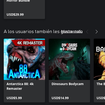
Horror Bundle
USD$29.99
Mostrar todo
A los usuarios también les gusta esto
Antarctica 88: 4k
Dinosaurs Bodycam
The 
Remaster
USD$5.99
USD$14.99
USD$