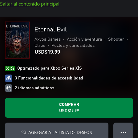
Saltar al contenido principal
Eternal Evil
Axyos Games
•
Acción y aventura
•
Shooter
•
Otros
•
Puzles y curiosidades
USD$19.99
Optimizado para Xbox Series X|S
3 Funcionalidades de accesibilidad
2 idiomas admitidos
COMPRAR
USD$19.99
AGREGAR A LA LISTA DE DESEOS
● ● ●