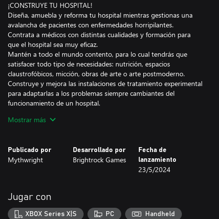
¡CONSTRUYE TU HOSPITAL!
Diseña, amuebla y reforma tu hospital mientras gestionas una
avalancha de pacientes con enfermedades horripilantes.
Contrata a médicos con distintas cualidades y formación para
que el hospital sea muy eficaz.
Mantén a todo el mundo contento, para lo cual tendrás que
satisfacer todo tipo de necesidades: nutrición, espacios
claustrofóbicos, micción, obras de arte o arte postmoderno.
Construye y mejora las instalaciones de tratamiento experimental
para adaptarlas a los problemas siempre cambiantes del
funcionamiento de un hospital.
Juega en el modo Campaña o en el modo Sandbox, donde
Mostrar más
puedes dedicar el tiempo que necesites a conseguir que tu
hospital sea lo más bonito y eficiente posible.
Publicado por
Desarrollado por
Fecha de
¡SALVA LA GALAXIA!
Mythwright
Brightrock Games
lanzamiento
Descubre muchísimas especies y sus necesidades y deseos tan
23/5/2024
particulares.
Atiende a pacientes de todas las formas y tamaños: diminutos
lémures biomecánicos, navegantes espaciales del tamaño de una
Jugar con
nave o incluso planetas enteros.
Descubre, investiga y (si es posible) trata las muchas formas en
XBOX Series X|S
PC
Handheld