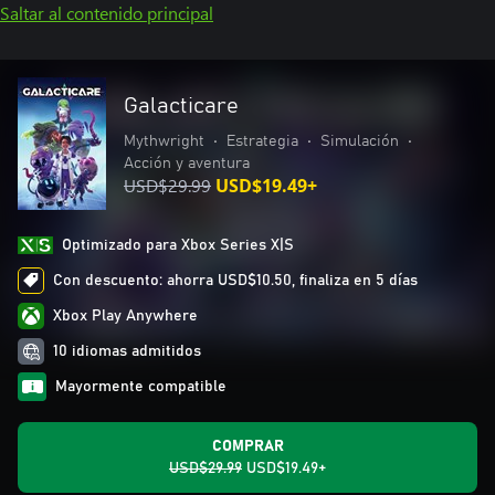
Saltar al contenido principal
Galacticare
Mythwright
•
Estrategia
•
Simulación
•
Acción y aventura
USD$29.99
USD$19.49+
Optimizado para Xbox Series X|S
Con descuento: ahorra USD$10.50, finaliza en 5 días
Xbox Play Anywhere
10 idiomas admitidos
Mayormente compatible
COMPRAR
USD$29.99
USD$19.49+