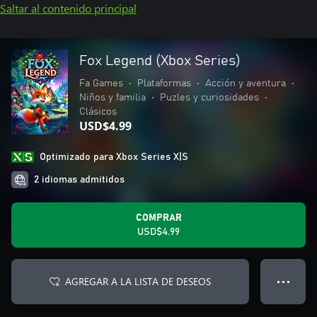
Saltar al contenido principal
Fox Legend (Xbox Series)
Fa Games
•
Plataformas
•
Acción y aventura
•
Niños y familia
•
Puzles y curiosidades
•
Clásicos
USD$4.99
Optimizado para Xbox Series X|S
2 idiomas admitidos
COMPRAR
USD$4.99
AGREGAR A LA LISTA DE DESEOS
● ● ●