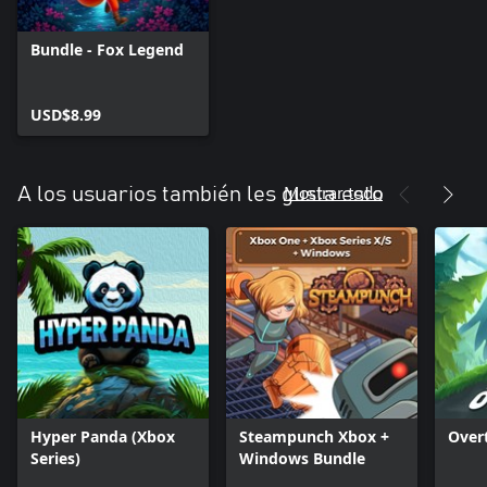
Bundle - Fox Legend
USD$8.99
Mostrar todo
A los usuarios también les gusta esto
Hyper Panda (Xbox
Steampunch Xbox +
Over
Series)
Windows Bundle