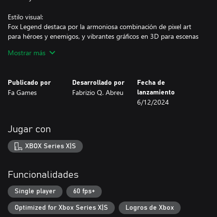
Estilo visual:
Fox Legend destaca por la armoniosa combinación de pixel art
para héroes y enemigos, y vibrantes gráficos en 3D para escenas
y paisajes. Este contraste crea un estilo visual único y llamativo.
Mostrar más
¡Únete a este viaje lleno de emoción y conviértete en una
leyenda!
Publicado por
Desarrollado por
Fecha de
Fa Games
Fabrizio Q. Abreu
lanzamiento
6/12/2024
Jugar con
XBOX Series X|S
Funcionalidades
Single player
60 fps+
Optimized for Xbox Series X|S
Logros de Xbox