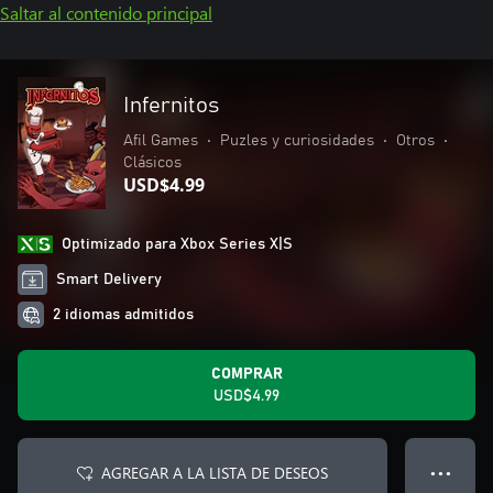
Saltar al contenido principal
Infernitos
Afil Games
•
Puzles y curiosidades
•
Otros
•
Clásicos
USD$4.99
Optimizado para Xbox Series X|S
Smart Delivery
2 idiomas admitidos
COMPRAR
USD$4.99
AGREGAR A LA LISTA DE DESEOS
● ● ●