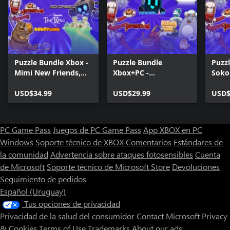
Puzzle Bundle Xbox -
Puzzle Bundle
Puzzl
Mimi New Friends,
Xbox+PC -
Soko
Story Blocks and
HoneyLand, Sokos
game
Sokoban games
USD$34.99
and Cats!
USD$29.99
Soko
USD$
PC Game Pass
Juegos de PC Game Pass
App XBOX en PC
Windows
Soporte técnico de XBOX
Comentarios
Estándares de
la comunidad
Advertencia sobre ataques fotosensibles
Cuenta
de Microsoft
Soporte técnico de Microsoft Store
Devoluciones
Seguimiento de pedidos
Español (Uruguay)
Tus opciones de privacidad
Privacidad de la salud del consumidor
Contact Microsoft
Privacy
& Cookies
Terms of Use
Trademarks
About our ads