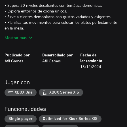
• Supera 30 niveles desafiantes con temática demoníaca.
• Explora entornos de cocina únicos.
• Sirve a clientes demoníacos con gustos variados y exigentes.
• Planifica tus movimientos para colocar los platos perfectamente
en la mesa.
• Disfruta de arte de píxeles nostálgico y un juego de puzles
Mostrar más
endemoniadamente divertido.
Publicado por
Desarrollado por
Fecha de
Afil Games
Afil Games
lanzamiento
18/12/2024
Jugar con
XBOX One
XBOX Series X|S
Funcionalidades
Single player
Optimized for Xbox Series X|S