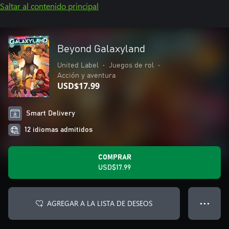
Saltar al contenido principal
Beyond Galaxyland
United Label
•
Juegos de rol
•
Acción y aventura
USD$17.99
Smart Delivery
12 idiomas admitidos
COMPRAR
USD$17.99
AGREGAR A LA LISTA DE DESEOS
● ● ●