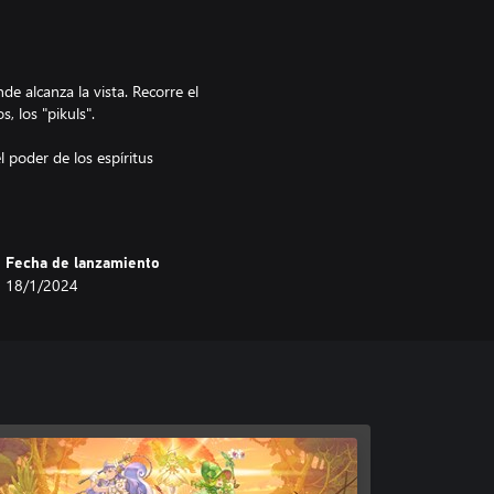
 alcanza la vista. Recorre el
 los "pikuls".
 poder de los espíritus
ontrar los más adecuados para tu
sional y estratégicamente.
dores que ya trabajó en
Fecha de lanzamiento
 es interactiva y se intensifica
18/1/2024