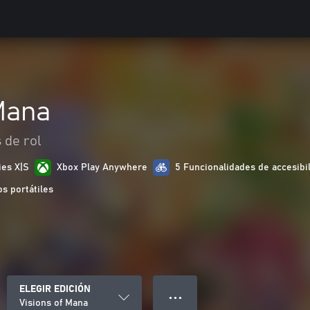
Mana
 de rol
ies X|S
Xbox Play Anywhere
5 Funcionalidades de accesibi
s portátiles
ELEGIR EDICIÓN
● ● ●
Visions of Mana