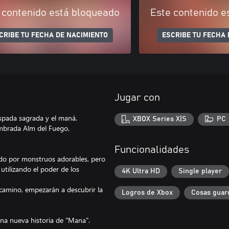
 contenido está bloqueado
Este contenido e
CRIBE TU FECHA DE NACIMIENTO
ESCRIBE TU FECHA 
Jugar con
espada sagrada y el maná.
XBOX Series X|S
PC
nombrada Alm del Fuego,
Funcionalidades
ado por monstruos adorables, pero
 utilizando el poder de los
4K Ultra HD
Single player
 camino, empezarán a descubrir la
Logros de Xbox
Cosas guar
una nueva historia de "Mana".