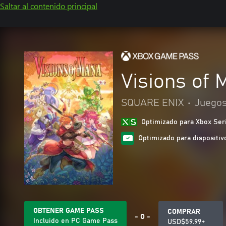
Saltar al contenido principal
Visions of 
SQUARE ENIX
•
Juegos
Optimizado para Xbox Ser
Optimizado para dispositivo
OBTENER GAME PASS
COMPRAR
- O -
Incluido en PC Game Pass
USD$59.99+