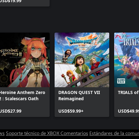
BGM
USD$19.99
Heroine Anthem Zero
DRAGON QUEST VII
TRIALS o
2 : Scalescars Oath
Reimagined
USD$27.99
USD$59.99+
USD$49.9
ws
Soporte técnico de XBOX
Comentarios
Estándares de la comu