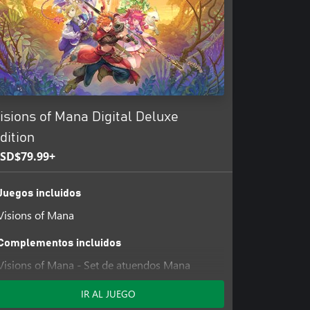
isions of Mana Digital Deluxe
dition
SD$79.99+
Juegos incluidos
Visions of Mana
Complementos incluidos
Visions of Mana - Set de atuendos Mana
Superstars
IR AL JUEGO
Visions of Mana - Lote de música de fondo