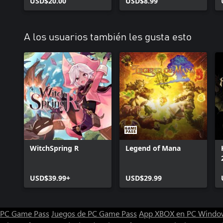
USD$20.00
USD$8.99
A los usuarios también les gusta esto
WitchSpring R
Legend of Mana
USD$39.99+
USD$29.99
PC Game Pass
Juegos de PC Game Pass
App XBOX en PC Windo