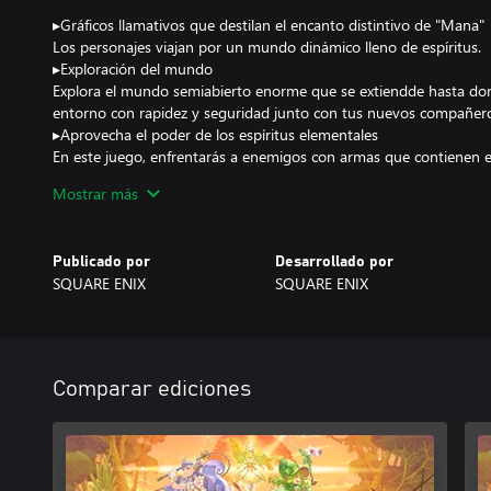
▸Gráficos llamativos que destilan el encanto distintivo de "Mana"
Los personajes viajan por un mundo dinámico lleno de espíritus.
▸Exploración del mundo
Explora el mundo semiabierto enorme que se extiendde hasta donde
entorno con rapidez y seguridad junto con tus nuevos compañeros,
▸Aprovecha el poder de los espíritus elementales
En este juego, enfrentarás a enemigos con armas que contienen el
elementales. Cambia entre distintas clases y personajes para enc
Mostrar más
estilo de juego y disfruta de un combate que evolucionó tridimen
▸ Banda sonora inmersiva magnífica
100 temas de música de fondo obra del talentoso equipo de crea
Publicado por
Desarrollado por
incontables temas de toda la saga. La música en las áreas de campo
SQUARE ENIX
SQUARE ENIX
con el ritmo de la aventura.
Comparar ediciones