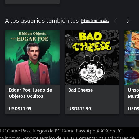
Mostrar todo
A los usuarios también les gusta esto
Edgar Poe: Juego de
Bad Cheese
Unso
Objetos Ocultos
Murd
Xbox
USD$11.99
USD$12.99
USD$
PC Game Pass
Juegos de PC Game Pass
App XBOX en PC
Windows
Soporte técnico de XBOX
Comentarios
Estándares de