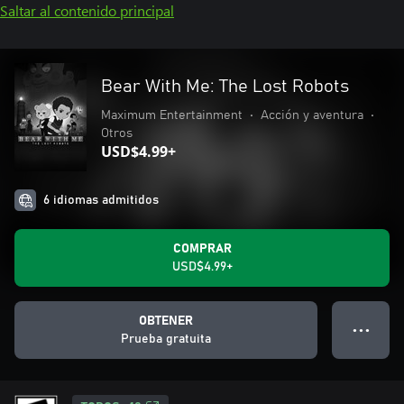
Saltar al contenido principal
Bear With Me: The Lost Robots
Maximum Entertainment
•
Acción y aventura
•
Otros
USD$4.99+
6 idiomas admitidos
COMPRAR
USD$4.99+
OBTENER
● ● ●
Prueba gratuita