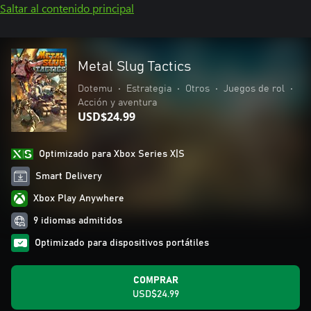
Saltar al contenido principal
Metal Slug Tactics
Dotemu
•
Estrategia
•
Otros
•
Juegos de rol
•
Acción y aventura
USD$24.99
Optimizado para Xbox Series X|S
Smart Delivery
Xbox Play Anywhere
9 idiomas admitidos
Optimizado para dispositivos portátiles
COMPRAR
USD$24.99