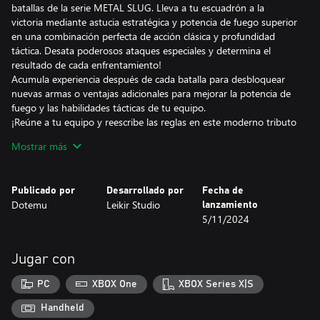
batallas de la serie METAL SLUG. Lleva a tu escuadrón a la
victoria mediante astucia estratégica y potencia de fuego superior
en una combinación perfecta de acción clásica y profundidad
táctica. Desata poderosos ataques especiales y determina el
resultado de cada enfrentamiento!
Acumula experiencia después de cada batalla para desbloquear
nuevas armas o ventajas adicionales para mejorar la potencia de
fuego y las habilidades tácticas de tu equipo.
¡Reúne a tu equipo y reescribe las reglas en este moderno tributo
a un clásico de culto!
Mostrar más
¡AGARRAD VUESTRO EQUIPO, SOLDADOS! ¡MISSION START!
Publicado por
Desarrollado por
Fecha de
Elige entre soldados icónicos de toda la serie METAL SLUG y crea
Dotemu
Leikir Studio
lanzamiento
el equipo perfecto para detener los tortuosos planes de Morden.
5/11/2024
Determina los mejores equipamientos y modificaciones de armas
para aumentar la eficacia de los combos en el campo de batalla.
Lanza ataques simultáneos con la mecánica "SINC" para causar
Jugar con
un daño masivo al enemigo ¡Y si tu equipo está en problemas,
siempre puedes pedir refuerzos y observar cómo funcionan las
PC
XBOX One
XBOX Series X|S
armas grandes: artillería pesada, ataques aéreos, el glorioso
METAL SLUG... ¡lo que quieras!
Handheld