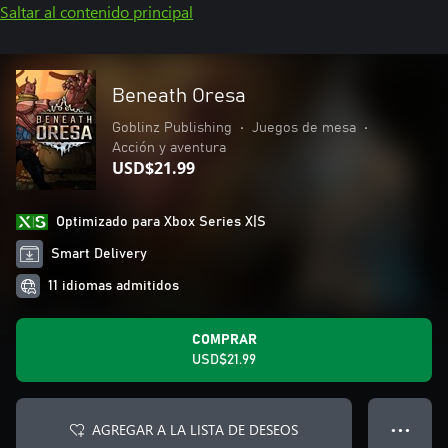
Saltar al contenido principal
Beneath Oresa
Goblinz Publishing
•
Juegos de mesa
•
Acción y aventura
USD$21.99
Optimizado para Xbox Series X|S
Smart Delivery
11 idiomas admitidos
COMPRAR
USD$21.99
AGREGAR A LA LISTA DE DESEOS
● ● ●