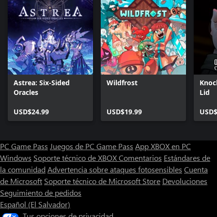
Astrea: Six-Sided
Wildfrost
Knoc
Oracles
Lid
USD$24.99
USD$19.99
USD$
PC Game Pass
Juegos de PC Game Pass
App XBOX en PC
Windows
Soporte técnico de XBOX
Comentarios
Estándares de
la comunidad
Advertencia sobre ataques fotosensibles
Cuenta
de Microsoft
Soporte técnico de Microsoft Store
Devoluciones
Seguimiento de pedidos
Español (El Salvador)
Tus opciones de privacidad