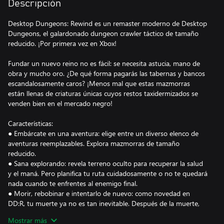
Descripción
Desktop Dungeons: Rewind es un remaster moderno de Desktop
Dungeons, el galardonado dungeon crawler táctico de tamaño
reducido. ¡Por primera vez en Xbox!
Fundar un nuevo reino no es fácil: se necesita astucia, mano de
obra y mucho oro. ¿De qué forma pagarás las tabernas y bancos
escandalosamente caros? ¡Menos mal que estas mazmorras
están llenas de criaturas únicas cuyos restos taxidermizados se
venden bien en el mercado negro!
Características:
● Embárcate en una aventura: elige entre un diverso elenco de
aventuras reemplazables. Explora mazmorras de tamaño
reducido.
● Sana explorando: revela terreno oculto para recuperar la salud
y el maná. Pero planifica tu ruta cuidadosamente o no te quedará
nada cuando te enfrentes al enemigo final.
● Morir, rebobinar e intentarlo de nuevo: como novedad en
DD:R, tu muerte ya no es tan inevitable. Después de la muerte,
puedes volver a jugar una mazmorra desde un punto anterior
Mostrar más
para probar una estrategia diferente.