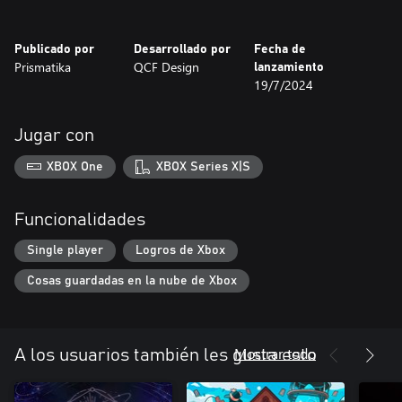
● Construye tu reino: intercambia monstruosos trofeos por oro y
mejora tu asentamiento para atraer a los aventureros más
Publicado por
Desarrollado por
Fecha de
hábiles.
Prismatika
QCF Design
lanzamiento
● Demuestra a tus amigos quién manda: desafíos diarios en línea.
19/7/2024
● Descubre todo lo que Desktop Dungeons hizo para ser
considerado un clásico de culto: su diseño de juego innovador,
cientos de horas de contenido, desafíos diarios en línea, la
Jugar con
increíble banda sonora de Danny Baranowsky y Grant Kirkhope y
más, ¡y con todos los DLC originales incluidos!
XBOX One
XBOX Series X|S
Funcionalidades
Single player
Logros de Xbox
Cosas guardadas en la nube de Xbox
Mostrar todo
A los usuarios también les gusta esto