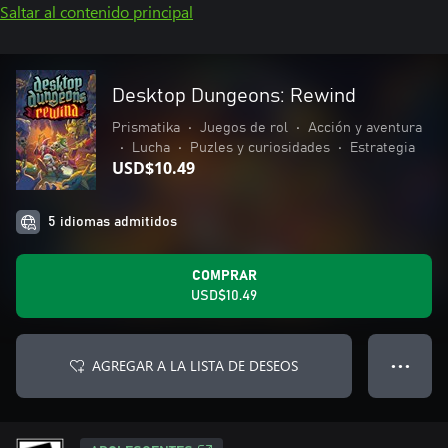
Saltar al contenido principal
Desktop Dungeons: Rewind
Prismatika
•
Juegos de rol
•
Acción y aventura
•
Lucha
•
Puzles y curiosidades
•
Estrategia
USD$10.49
5 idiomas admitidos
COMPRAR
USD$10.49
AGREGAR A LA LISTA DE DESEOS
● ● ●