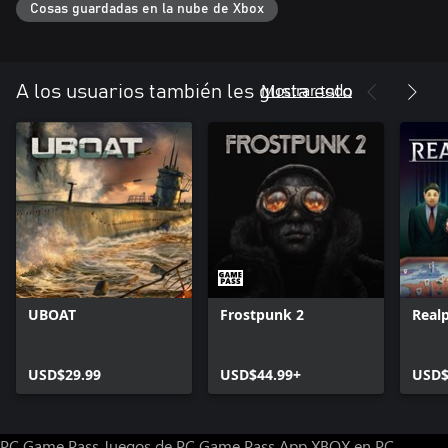
Cosas guardadas en la nube de Xbox
Mostrar todo
A los usuarios también les gusta esto
UBOAT
Frostpunk 2
Realp
USD$29.99
USD$44.99+
USD$
PC Game Pass
Juegos de PC Game Pass
App XBOX en PC