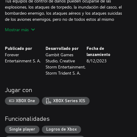
Tus equipos de control de daños pueden ocuparse de las
explosiones, los ataques de torpedo, la inundación del casco, el
bombardeo enemigo, los ataques aéreos y los ataques suicidas
de los aviones enemigos, pero no de todos estos al mismo
tiempo. Por eso, evalúa qué amenazas hay que afrontar primero
Mostrar más
para poder sobrevivir.
Utiliza maniobras, aviones, torretas antiaéreas y todo lo que
Publicado por
Desarrollado por
Fecha de
puedas para sobrevivir al ataque enemigo. Asegúrate de que
Forever
Gambit Games
lanzamiento
cualquier enemigo que se atreva a atacarte acabe en las
Entertainment S. A.
Studio, Creative
8/12/2023
profundidades del Pacífico.
Storm Entertainment,
Storm Trident S. A.
Utiliza la información recopilada durante las misiones de
reconocimiento para preparar a los pilotos y los aviones para las
grandes operaciones. Apunta a las bases terrestres enemigas e
Jugar con
incluso a su flota. Identifica a los adversarios antes de elegir las
órdenes de ataque y decidir la secuencia de objetivos y
XBOX One
XBOX Series X|S
maniobras.
¿Arriesgarás todas las vidas en la nave para salvar a quien lo
Funcionalidades
necesite? ¿Tienes suficientes agallas para tomar decisiones contra
el tiempo? ¡Pase lo que pase, serán necesarios algunos sacrificios
Single player
Logros de Xbox
y la única redención posible es a través de la victoria!