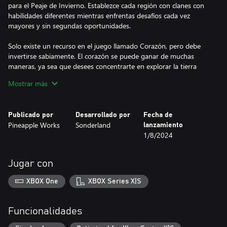
para el Peaje de Invierno. Establezce cada región con clanes con
habilidades diferentes mientras enfrentas desafíos cada vez
mayores y sin segundas oportunidades.
Solo existe un recurso en el juego llamado Corazón, pero debe
invertirse sabiamente. El corazón se puede ganar de muchas
maneras, ya sea que desees concentrarte en explorar la tierra
como un clan de caza o convertir tu asentamiento en un
Mostrar más
próspero centro de producción. Establezce un asentamiento
completo antes de que el invierno se lleve su corazón final, pero
cómo llegar allí depende de ti.
Publicado por
Desarrollado por
Fecha de
Pineapple Works
Sonderland
lanzamiento
Este no es el típico juego vikingo, no hay combates ni
1/8/2024
incursiones. En este juego hay agricultores, exploradores y
constructores. Pero el conflicto no falta, se presenta en forma de
un duro invierno en el que necesitarás toda tu atención para
Jugar con
sobrevivir.
XBOX One
XBOX Series X|S
Landnama es una agotadora carrera contra el tiempo con un
reloj siempre presente que te acerca cada vez más al invierno,
pero también es un mundo hermoso donde puedes congelar el
Funcionalidades
tiempo y disfrutar de la música y el arte atmosférico. Explora en