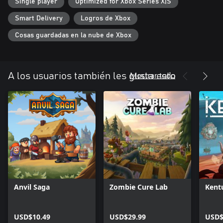
detalle el asentamiento que has construido y los habitantes
Single player
Optimized for Xbox Series X|S
animados que lo pueblan.
Smart Delivery
Logros de Xbox
Cosas guardadas en la nube de Xbox
Mostrar todo
A los usuarios también les gusta esto
Anvil Saga
Zombie Cure Lab
Ken
USD$10.49
USD$29.99
USD$