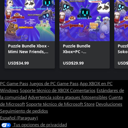
Puzzle Bundle Xbox -
Puzzle Bundle
Puzzl
Mimi New Friends,
Xbox+PC -
Soko
Story Blocks and
HoneyLand, Sokos
game
Sokoban games
USD$34.99
and Cats!
USD$29.99
Soko
USD$
PC Game Pass
Juegos de PC Game Pass
App XBOX en PC
Windows
Soporte técnico de XBOX
Comentarios
Estándares de
la comunidad
Advertencia sobre ataques fotosensibles
Cuenta
de Microsoft
Soporte técnico de Microsoft Store
Devoluciones
Seguimiento de pedidos
Español (Paraguay)
Tus opciones de privacidad