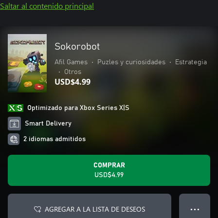
Saltar al contenido principal
Sokorobot
Afil Games
•
Puzles y curiosidades
•
Estrategia
•
Otros
USD$4.99
Optimizado para Xbox Series X|S
Smart Delivery
2 idiomas admitidos
COMPRAR
USD$4.99
AGREGAR A LA LISTA DE DESEOS
● ● ●