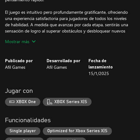
El juego es intuitivo pero profundamente gratificante, ofreciendo
una experiencia satisfactoria para jugadores de todos los niveles
de habilidad. A medida que avanzas por cada etapa, sentirás una
sensación de logro al superar obstáculos y desbloquear nuevos
desafíos.
Mostrar más
Sokorobot es ideal para los fanáticos de los juegos de
rompecabezas, ofreciendo una combinación perfecta de
Publicado por
Desarrollado por
Fecha de
creatividad, desafío y diversión. ¿Estás listo para guiar al robot a
Afil Games
Afil Games
lanzamiento
través de su misión de limpieza y abrir el camino hacia la victoria?
15/1/2025
- 30 niveles desafiantes para dominar
- Desbloquea logros únicos a medida que avanzas
Jugar con
- Un juego de arte en píxeles con un giro futurista
XBOX One
XBOX Series X|S
Funcionalidades
Single player
Optimized for Xbox Series X|S