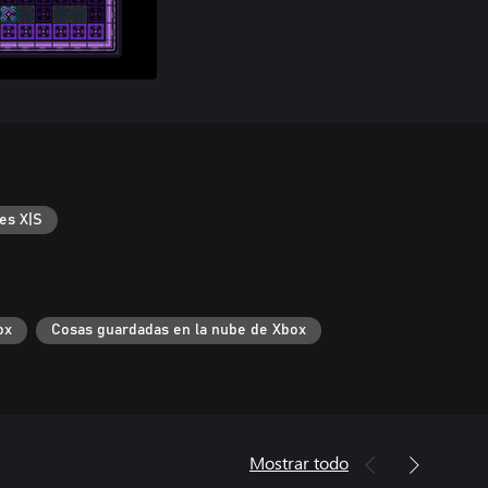
es X|S
ox
Cosas guardadas en la nube de Xbox
Mostrar todo