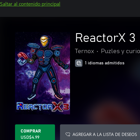
Saltar al contenido principal
ReactorX 3
Ternox
•
Puzles y curi
1 idiomas admitidos
COMPRAR
AGREGAR A LA LISTA DE DESEOS
USD$4.99