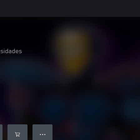
osidades
● ● ●