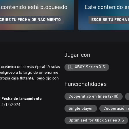
 contenido está bloqueado
Este contenido e
CRIBE TU FECHA DE NACIMIENTO
ESCRIBE TU FECHA 
Jugar con
oceánica de lo más épica! ¡A solas
XBOX Series X|S
peligroso a lo largo de un enorme
propia casa flotante, ¡pero ojo con
Funcionalidades
Cooperativo en línea (2-10)
Fecha de lanzamiento
4/12/2024
Single player
Cooperación 
Optimized for Xbox Series X|S