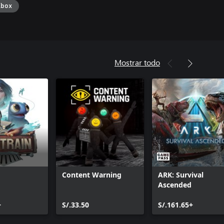
Xbox
Mostrar todo
Content Warning
ARK: Survival
Ascended
+
S/.33.50
S/.161.65+