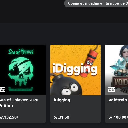
Cosas guardadas en la nube de 
Sea of Thieves: 2026
iDigging
Voidtrain
Edition
S/.132.50+
S/.31.50
S/.100.00