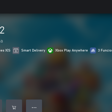
2
ia
ies X|S
Smart Delivery
Xbox Play Anywhere
3 Funcio
● ● ●