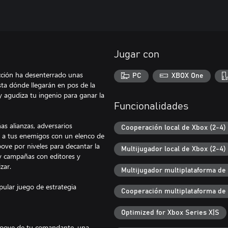
Jugar con
acción ha desenterrado unas
PC
XBOX One
sta dónde llegarán en pos de la
 agudiza tu ingenio para ganar la
Funcionalidades
s alianzas, adversarios
Cooperación local de Xbox (2-4)
a a tus enemigos con un elenco de
ove por niveles para decantar la
Multijugador local de Xbox (2-4)
y campañas con editores y
zar.
Multijugador multiplataforma de
ular juego de estrategia
Cooperación multiplataforma de
Optimized for Xbox Series X|S
groove de tu comandante, una