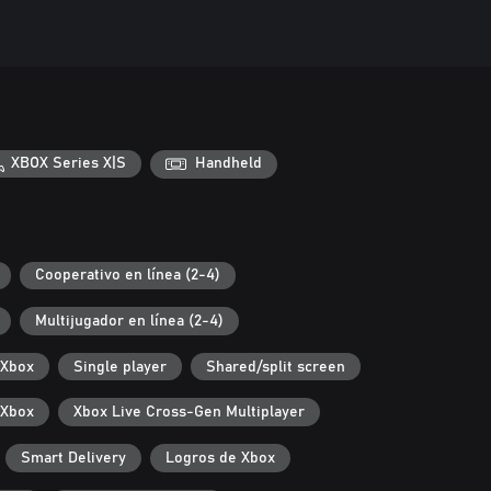
XBOX Series X|S
Handheld
Cooperativo en línea (2-4)
Multijugador en línea (2-4)
 Xbox
Single player
Shared/split screen
 Xbox
Xbox Live Cross-Gen Multiplayer
Smart Delivery
Logros de Xbox