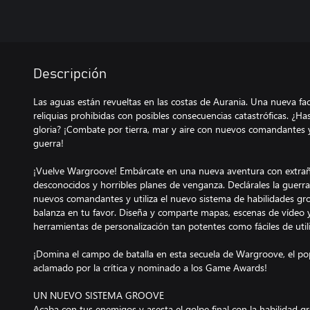
Descripción
Las aguas están revueltas en las costas de Aurania. Una nueva f
reliquias prohibidas con posibles consecuencias catastróficas. ¿Ha
gloria? ¡Combate por tierra, mar y aire con nuevos comandantes y
guerra!
¡Vuelve Wargroove! Embárcate en una nueva aventura con extraña
desconocidos y horribles planes de venganza. Declárales la guerr
nuevos comandantes y utiliza el nuevo sistema de habilidades gro
balanza en tu favor. Diseña y comparte mapas, escenas de vídeo 
herramientas de personalización tan potentes como fáciles de utili
¡Domina el campo de batalla en esta secuela de Wargroove, el pop
aclamado por la crítica y nominado a los Game Awards!
UN NUEVO SISTEMA GROOVE
Acaba con tus enemigos y asesta el golpe final con la habilidad 