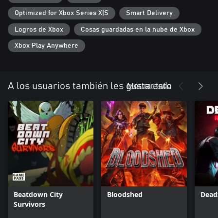
Optimized for Xbox Series X|S
Smart Delivery
Logros de Xbox
Cosas guardadas en la nube de Xbox
Xbox Play Anywhere
Mostrar todo
A los usuarios también les gusta esto
Beatdown City
Bloodshed
Dead
Survivors