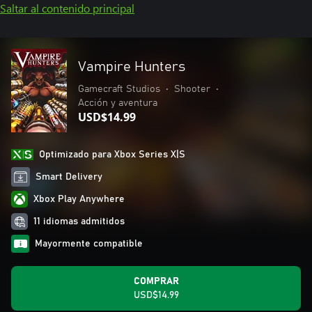
Saltar al contenido principal
Vampire Hunters
Gamecraft Studios
•
Shooter
•
Acción y aventura
USD$14.99
Optimizado para Xbox Series X|S
Smart Delivery
Xbox Play Anywhere
11 idiomas admitidos
Mayormente compatible
COMPRAR
USD$14.99