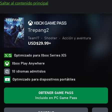
Saltar al contenido principal
Trepang2
Team17
•
Shooter
•
Acción y aventura
USD$29.99+
Optimizado para Xbox Series X|S
Xbox Play Anywhere
10 idiomas admitidos
Optimizado para dispositivos portátiles
OBTENER GAME PASS
Incluido en PC Game Pass