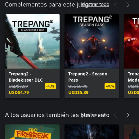
Mostrar todo
Complementos para este juego
Trepang2 -
Trepang2 - Season
Trepa
Bladekisser DLC
Pass
Mode
USD$7.99
USD$8.99
USD$
-40%
-40%
USD$4.79
USD$5.39
USD$
Mostrar todo
A los usuarios también les gusta esto