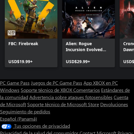
FBC: Firebreak
Alien: Rogue
Cron
Incursion Evolved
Daw
Edition
USD$19.99+
USD$29.99+
USD$
PC Game Pass
Juegos de PC Game Pass
App XBOX en PC
Windows
Soporte técnico de XBOX
Comentarios
Estándares de
la comunidad
Advertencia sobre ataques fotosensibles
Cuenta
de Microsoft
Soporte técnico de Microsoft Store
Devoluciones
Seguimiento de pedidos
Español (Panamá)
Tus opciones de privacidad
Privacidad de la salud del consumidor
Contact Microsoft
Privacy