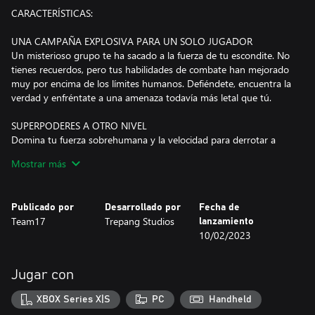
CARACTERÍSTICAS:
UNA CAMPAÑA EXPLOSIVA PARA UN SOLO JUGADOR
Un misterioso grupo te ha sacado a la fuerza de tu escondite. No
tienes recuerdos, pero tus habilidades de combate han mejorado
muy por encima de los límites humanos. Defiéndete, encuentra la
verdad y enfréntate a una amenaza todavía más letal que tú.
SUPERPODERES A OTRO NIVEL
Domina tu fuerza sobrehumana y la velocidad para derrotar a
oleadas de mercenarios armados hasta los dientes durante la
Mostrar más
semana siguiente. Ralentiza el tiempo para esquivar las balas de
fuego rápido y vuélvete invisible para partir el cuello a tus
enemigos cuando menos se lo esperan.
Publicado por
Desarrollado por
Fecha de
Team17
Trepang Studios
lanzamiento
COMBATE CUERPO A CUERPO BRUTAL
10/02/2023
Ajusta cuentas con tus enemigos en combates cuerpo a cuerpo y
pisa el acelerador a tope en las peleas de fuego rápido. Golpea,
da patadas, deslízate y ejecuta frenéticos combos que reducirán a
Jugar con
tus enemigos a polvo.
XBOX Series X|S
PC
Handheld