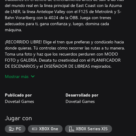
del mundo real en la línea principal de East Coast con la Azuma
de LNER, la línea Antelope Valley con el F125 de Metrolink y S-
Bahn Vorarlberg con la 4024 de la ÖBB. Juega con trenes
adecuados para ti, gana confianza y, luego, domina cada
máquina.
¡RECORRIDO LIBRE! Elige el tren que prefieras y condúcelo hacia
donde quieras. Tú controlas cómo recorrer las rutas a tu manera.
Toma una foto y haz que los recuerdos perduren con MODO
FOTO y GALERÍA. Desata tu creatividad con el PLANIFICADOR
DE ESCENARIOS y el DISEÑADOR DE LIBREAS mejorados.
Comparte tu trabajo con otros jugadores a través del CLUB DE
Mostrar más
Publicado por
Desarrollado por
Dovetail Games
Dovetail Games
Jugar con
PC
XBOX One
XBOX Series X|S