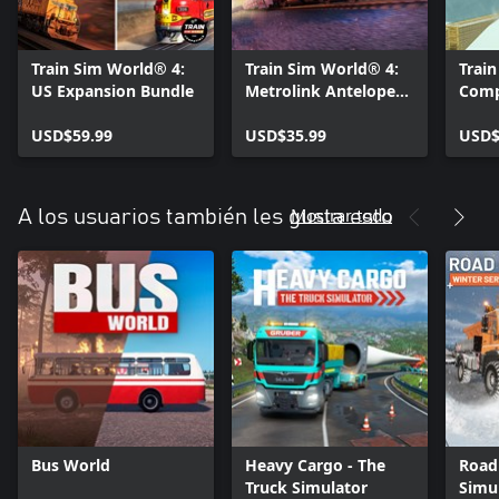
Train Sim World® 4:
Train Sim World® 4:
Trai
US Expansion Bundle
Metrolink Antelope
Comp
Valley Line: Los
SD70
USD$59.99
Angeles - Lancaster
USD$35.99
USD$
Route Add-On
Mostrar todo
A los usuarios también les gusta esto
Bus World
Heavy Cargo - The
Road
Truck Simulator
Simul