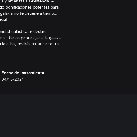
xia y amenaza su existencia. A
do bonificaciones potentes para
 galaxia no te detiene a tiempo,
cia!
idad galáctica te declare
s. Úsalos para alejar a la galaxia
la crisis, podrás renunciar a tus
.
 para espiar a tus enemigos (o
 de contrainteligencia tras las
Fecha de lanzamiento
ños mientras tú descubres sus
04/15/2021
vas operaciones, consistentes en
nfrenta a aliados con campañas de
ien tus cartas, no se enterarán de
as en algunos de los imperios más
l de la galaxia o acabar con ella?