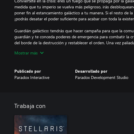
Conviértete en la crisis: eres un fuego que se propaga por la gala
medida que tu imperio se vuelva más peligroso, irás desbloquean
poner fin al estancamiento galáctico a tu manera. Si el resto de la
¡podrás desatar el poder suficiente para acabar con toda la existen
Guardián galáctico: tendrás que hacer campaña para que la comun
guardián y te conceda poderes de emergencia para combatir la crisi
del borde de la destrucción y restablecer el orden. Una vez paliada 
poderes... o mantenerlos para formar un nuevo emporio galáctico
Mostrar más
Espionaje: el conocimiento es poder; usa las nuevas herramientas
amigos). Despliega enviados para liderar operaciones encubiertas y
Publicado por
Desarrollado por
fronteras enemigas. Esquiva a tus enemigos con mentiras y enga
Paradox Interactive
Paradox Development Studio
secretos más profundos.
A medida que aumente tu nivel de infiltración, desbloquearás nue
sabotear una base estelar, adquirir activos o robar tecnología. E
difamación y la instigación de incidentes diplomáticos. Si juegas b
Trabaja con
nada: el desconocimiento será su perdición.
Nuevo conjunto de naves: Nemesis incluye naves nuevas inspirad
impresionantes de la ciencia ficción. ¿Quieres hacerte con el contro
Sea cual sea tu decisión, tu nave estará a la altura.