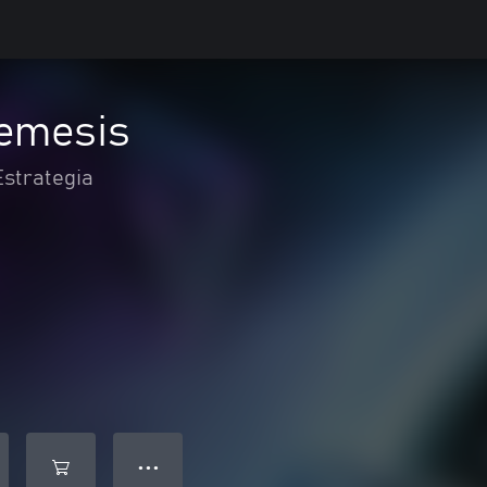
Nemesis
Estrategia
● ● ●