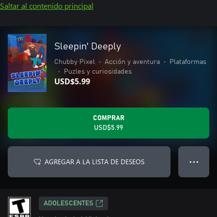
Saltar al contenido principal
Sleepin' Deeply
Chubby Pixel
•
Acción y aventura
•
Plataformas
•
Puzles y curiosidades
USD$5.99
COMPRAR
USD$5.99
AGREGAR A LA LISTA DE DESEOS
● ● ●
ADOLESCENTES