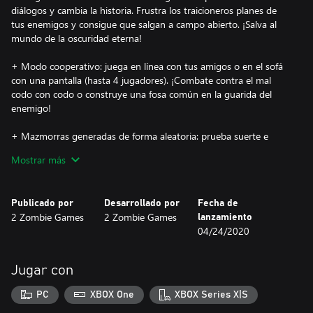
diálogos y cambia la historia. Frustra los traicioneros planes de
tus enemigos y consigue que salgan a campo abierto. ¡Salva al
mundo de la oscuridad eterna!
+ Modo cooperativo: juega en línea con tus amigos o en el sofá
con una pantalla (hasta 4 jugadores). ¡Combate contra el mal
codo con codo o construye una fosa común en la guarida del
enemigo!
+ Mazmorras generadas de forma aleatoria: prueba suerte e
intenta salir de la mazmorra. ¿Dónde será esta vez? ¿Quién te
Mostrar más
espera a la vuelta de la esquina?
+ Pruebas y rompecabezas: mueve, gira, ilumina, cambia,
Publicado por
Desarrollado por
Fecha de
desentierra… En definitiva, soluciona una amplia variedad de
2 Zombie Games
2 Zombie Games
lanzamiento
pruebas y rompecabezas. ¡Busca mapas del tesoro para
04/24/2020
convertirte en el hombre más rico del campamento!
+ Habilidades y superpoderes: mejora los atributos del personaje
Jugar con
y explora nuevas habilidades. ¡Conviértete en una máquina de
matar invencible y transforma en polvo a tus enemigos!
PC
XBOX One
XBOX Series X|S