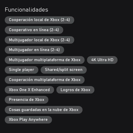
+ Armas, armaduras y objetos: busca, crea y mejora tu arma y
armadura. Prepara pociones o construye bombas. Coge una pala
Funcionalidades
y un sombrero de paja, o bien una espada afilada y un casco: ¡la
decisión es tuya!
Cooperación local de Xbox (2-4)
Cooperativo en línea (2-4)
+ Monstruos y jefes: misteriosas bestias de la oscuridad…
Enciende la antorcha y huirán. Bandidos traicioneros: dales tu
Multijugador local de Xbox (2-4)
dinero y seguirás vivo. Jefes astutos: ¡intenta acercarte a ellos!
Multijugador en línea (2-4)
+ Tesoros y trofeos: llena tus bolsillos con los trofeos de los
Multijugador multiplataforma de Xbox
4K Ultra HD
enemigos a los que venzas. Encuentra todos los escondites.
¡Desentierra todos los tesoros del Mundo oscuro!
Single player
Shared/split screen
+ ¡Cross-play en modo cooperativo está disponible para todas
Cooperación multiplataforma de Xbox
las plataformas!
Xbox One X Enhanced
Logros de Xbox
¡Y recuerda que solo estarás a salvo junto a la luz de la antorcha!
Presencia de Xbox
Cosas guardadas en la nube de Xbox
Xbox Play Anywhere