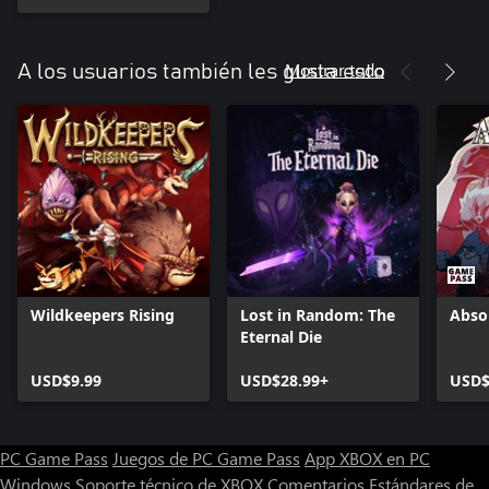
Mostrar todo
A los usuarios también les gusta esto
Wildkeepers Rising
Lost in Random: The
Abso
Eternal Die
USD$9.99
USD$28.99+
USD$
PC Game Pass
Juegos de PC Game Pass
App XBOX en PC
Windows
Soporte técnico de XBOX
Comentarios
Estándares de