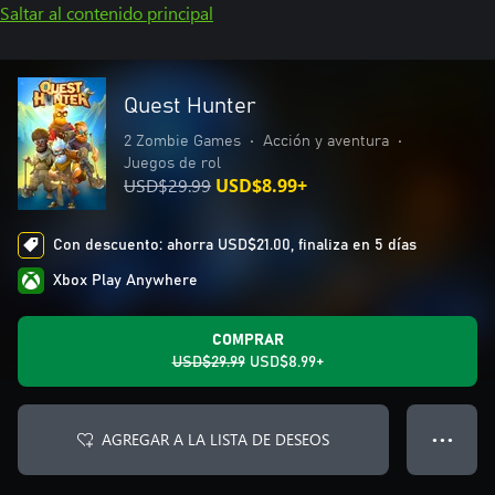
Saltar al contenido principal
Quest Hunter
2 Zombie Games
•
Acción y aventura
•
Juegos de rol
USD$29.99
USD$8.99+
Con descuento: ahorra USD$21.00, finaliza en 5 días
Xbox Play Anywhere
COMPRAR
USD$29.99
USD$8.99+
AGREGAR A LA LISTA DE DESEOS
● ● ●