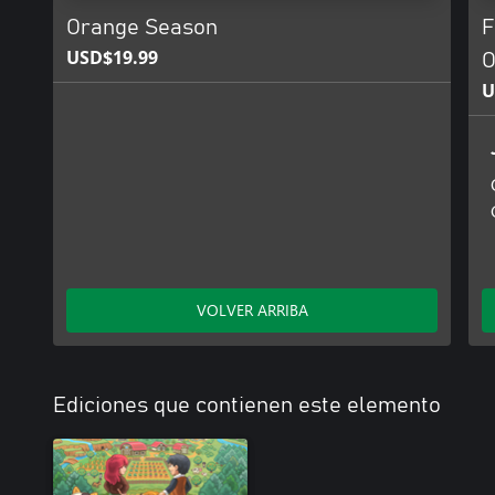
Orange Season
F
USD$19.99
O
U
VOLVER ARRIBA
Ediciones que contienen este elemento