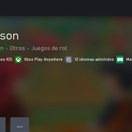
ason
ón
•
Otros
•
Juegos de rol
ies X|S
Xbox Play Anywhere
12 idiomas admitidos
Ma
● ● ●