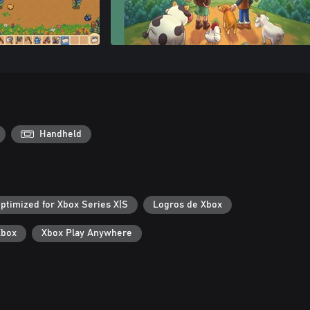
Handheld
ptimized for Xbox Series X|S
Logros de Xbox
Xbox
Xbox Play Anywhere