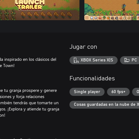
Jugar con
 inspirado en los clásicos del
XBOX Series X|S
PC
ge Town!
Funcionalidades
que tu granja prospere y genere
Single player
60 fps+
O
iones y forja relaciones
también tendrás que tomarte un
Cosas guardadas en la nube de 
gos. ¡Explora y atiende tu granja
on!