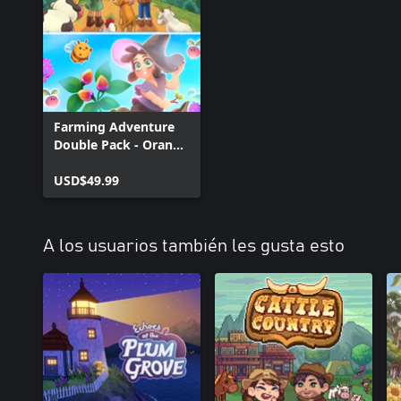
Farming Adventure
Double Pack - Orange
Season + Garden
Witch Life
USD$49.99
A los usuarios también les gusta esto