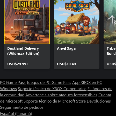
Dustland Delivery
Anvil Saga
Tribe
(Wildmax Edition)
Build
USD$29.99+
USD$10.49
USD$
PC Game Pass
Juegos de PC Game Pass
App XBOX en PC
Windows
Soporte técnico de XBOX
Comentarios
Estándares de
la comunidad
Advertencia sobre ataques fotosensibles
Cuenta
de Microsoft
Soporte técnico de Microsoft Store
Devoluciones
Seguimiento de pedidos
Español (Panamá)