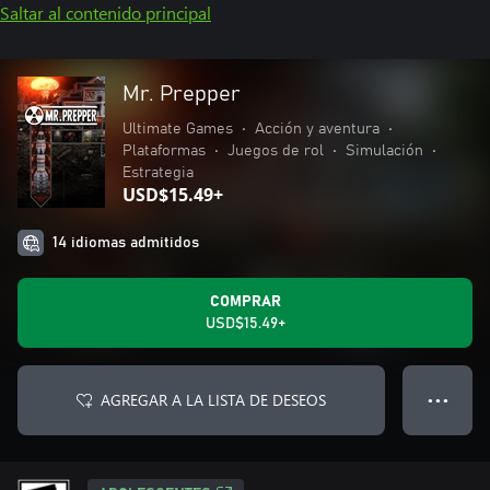
Saltar al contenido principal
Mr. Prepper
Ultimate Games
•
Acción y aventura
•
Plataformas
•
Juegos de rol
•
Simulación
•
Estrategia
USD$15.49+
14 idiomas admitidos
COMPRAR
USD$15.49+
AGREGAR A LA LISTA DE DESEOS
● ● ●