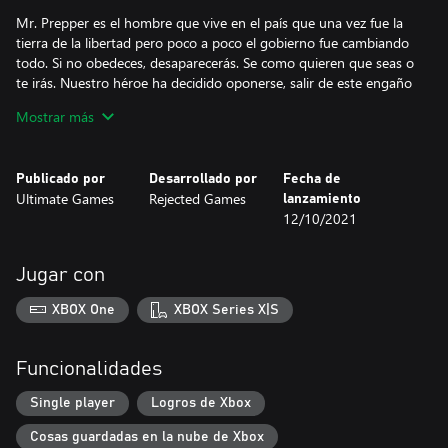
Mr. Prepper es el hombre que vive en el país que una vez fue la
tierra de la libertad pero poco a poco el gobierno fue cambiando
todo. Si no obedeces, desaparecerás. Se como quieren que seas o
te irás. Nuestro héroe ha decidido oponerse, salir de este engaño
de vida. La única forma de esconder sus planes y lo que hace es
Mostrar más
construir un refugio subterráneo y una máquina que le ayude a
cambiar esta situación. Pero necesitará materiales, y los
materiales son raros en este mundo, tendrás que ayudarle a
Publicado por
Desarrollado por
Fecha de
conseguirlos y ayudarle a romper el status quo.
Ultimate Games
Rejected Games
lanzamiento
12/10/2021
- Elabora
- Comercia
- Sobrevive
Jugar con
- Asume el control
XBOX One
XBOX Series X|S
Funcionalidades
Single player
Logros de Xbox
Cosas guardadas en la nube de Xbox