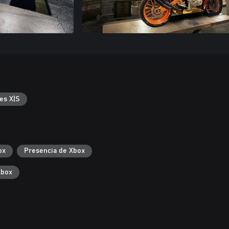
es X|S
ox
Presencia de Xbox
Xbox