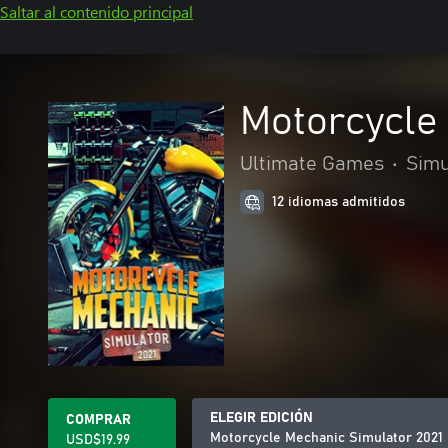
Saltar al contenido principal
Motorcycle
Ultimate Games
•
Simu
12 idiomas admitidos
ELEGIR EDICIÓN
COMPRAR
Motorcycle Mechanic Simulator 2021
USD$19.99