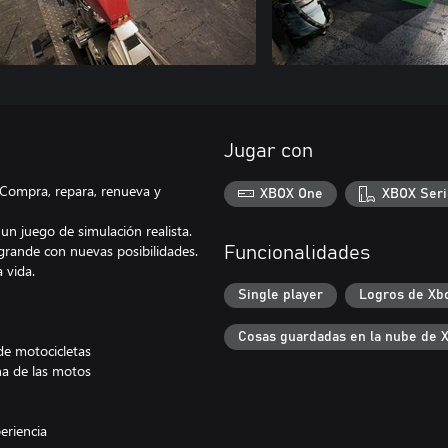
Jugar con
 Compra, repara, renueva y
XBOX One
XBOX Seri
un juego de simulación realista.
rande con nuevas posibilidades.
Funcionalidades
 vida.
Single player
Logros de Xb
Cosas guardadas en la nube de 
de motocicletas
na de las motos
eriencia