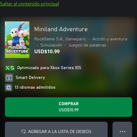
Saltar al contenido principal
Miniland Adventure
RockGame S.A., Gameparic
•
Acción y aventura
•
Simulación
•
Juegos de palabras
USD$10.99
Optimizado para Xbox Series X|S
Smart Delivery
13 idiomas admitidos
COMPRAR
USD$10.99
AGREGAR A LA LISTA DE DESEOS
● ● ●