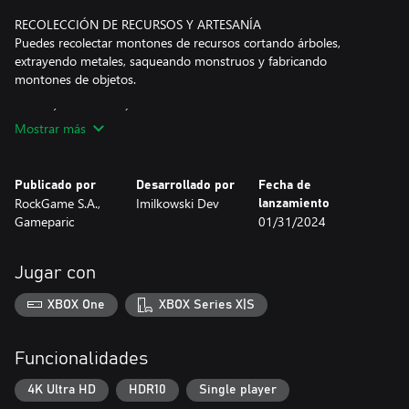
RECOLECCIÓN DE RECURSOS Y ARTESANÍA
Puedes recolectar montones de recursos cortando árboles,
extrayendo metales, saqueando monstruos y fabricando
montones de objetos.
MINERÍA Y CREACIÓN DE NUEVAS HERRAMIENTAS
Mostrar más
Asciende al subsuelo para explorar cuevas oscuras y extraer
materiales preciosos. Con mejores materiales vienen mejores
herramientas: hachas, picos, espadas, hondas, pinceles y mucho
Publicado por
Desarrollado por
Fecha de
más.
RockGame S.A.,
Imilkowski Dev
lanzamiento
Gameparic
01/31/2024
CONSTRUIR Y DECORAR
Con diferentes tipos de madera para fabricar suelos, paredes,
vallas y diversas decoraciones, podrás construir la casa de tus
Jugar con
sueños y sus alrededores.
XBOX One
XBOX Series X|S
GRANJA
¿Alguna vez has cultivado brócoli, espárragos o rábanos? ¿Quizá
criabas alpacas, avestruces o perseguías mapaches?
Funcionalidades
Lo hayas hecho o no, ¡puedes hacerlo en Miniland Adventure!
4K Ultra HD
HDR10
Single player
LUCHA CON MONSTRUOS