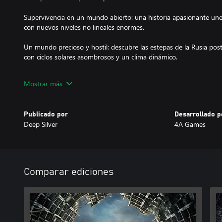
Supervivencia en un mundo abierto: una historia apasionante une
con nuevos niveles no lineales enormes.
Un mundo precioso y hostil: descubre las estepas de la Rusia pos
con ciclos solares asombrosos y un clima dinámico.
Combate letal y sigilo: saquea y fabrica para personalizar tu arse
Mostrar más
enfréntate a enemigos humanos y mutantes en batallas estratégi
Tus decisiones deciden el destino de tus camaradas: no todos sobre
Publicado por
Desarrollado p
que tomes tiene consecuencias en una narrativa apasionante a la 
Deep Silver
4A Games
Máxima atmósfera e inmersión: una vela que titila en la oscuridad
la máscara de gas, el aullido de un mutante en la noche... Metro
aterrorizará.
Comparar ediciones