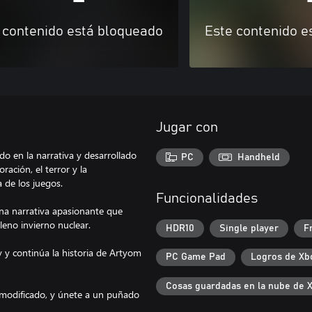
 contenido está bloqueado
Este contenido e
Jugar con
o en la narrativa y desarrollado
PC
Handheld
ación, el terror y la
 de los juegos.
Funcionalidades
una narrativa apasionante que
eno invierno nuclear.
HDR10
Single player
F
 y continúa la historia de Artyom
PC Game Pad
Logros de Xb
Cosas guardadas en la nube de 
r modificado, y únete a un puñado