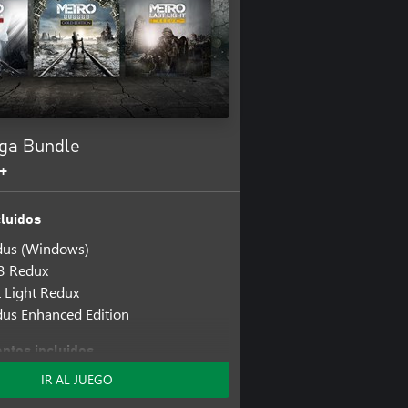
ga Bundle
+
luidos
dus (Windows)
3 Redux
t Light Redux
us Enhanced Edition
tos incluidos
us - The Two Colonels (Windows)
IR AL JUEGO
us - Sam's Story (Windows)