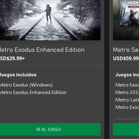
etro Exodus Enhanced Edition
Metro Sa
SD$29.99+
USD$59.99
Juegos incluidos
Juegos inc
Metro Exodus (Windows)
Metro Exo
Metro Exodus Enhanced Edition
Metro 203
Metro: Las
Metro Exod
Complemen
Metro Exod
IR AL JUEGO
Metro Exod