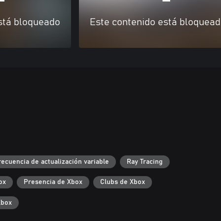
stá bloqueado
Este contenido está bloquea
recuencia de actualización variable
Ray Tracing
ox
Presencia de Xbox
Clubs de Xbox
Xbox