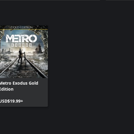
Metro Exod
Edition
Metro Exod
Metro Exodus Gold
Edition
USD$19.99+