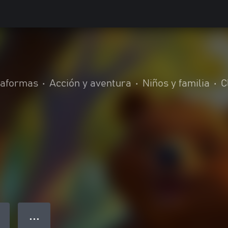
taformas
•
Acción y aventura
•
Niños y familia
•
C
● ● ●