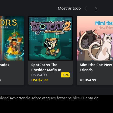
Mostrar todo
aradox
SpotCat vs The
Mimi the Cat: New
Cheddar Mafia In
Friends
Europe
USD$4.99
-40%
9
USD$2.99
USD$4.99
nidad
Advertencia sobre ataques fotosensibles
Cuenta de