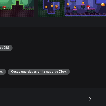
es X|S
ox
Cosas guardadas en la nube de Xbox