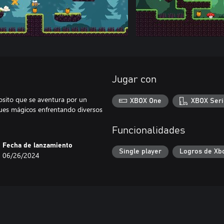
Jugar con
 osito que se aventura por un
XBOX One
XBOX Seri
ques mágicos enfrentando diversos
Funcionalidades
Fecha de lanzamiento
Single player
Logros de Xb
06/26/2024