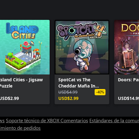
Island Cities - Jigsaw
SpotCat vs The
Doors: P
Puzzle
Cheddar Mafia In
Space
USD$4.99
-40%
USD$2.99
USD$2.99
USD$14.9
ws
Soporte técnico de XBOX
Comentarios
Estándares de la comu
imiento de pedidos