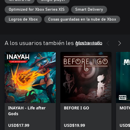
Optimized for Xbox Series X|S
Smart Delivery
Logros de Xbox
Cosas guardadas en la nube de Xbox
Mostrar todo
A los usuarios también les gusta esto
INAYAH - Life after
BEFORE I GO
MOTO
Gods
USD$17.99
USD$19.99
USD$