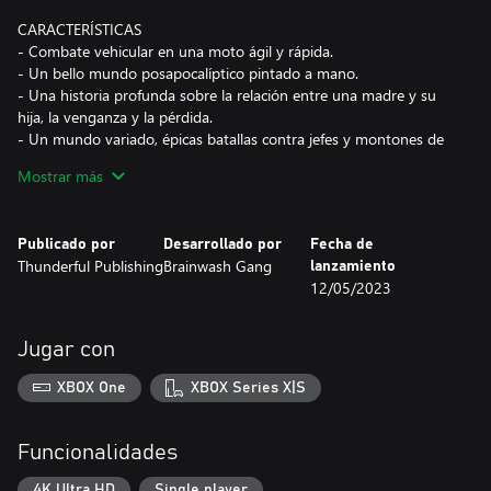
CARACTERÍSTICAS
- Combate vehicular en una moto ágil y rápida.
- Un bello mundo posapocalíptico pintado a mano.
- Una historia profunda sobre la relación entre una madre y su
hija, la venganza y la pérdida.
- Un mundo variado, épicas batallas contra jefes y montones de
misiones.
Mostrar más
- ¡El primer MOTORVANIA!
Publicado por
Desarrollado por
Fecha de
Thunderful Publishing
Brainwash Gang
lanzamiento
12/05/2023
Jugar con
XBOX One
XBOX Series X|S
Funcionalidades
4K Ultra HD
Single player