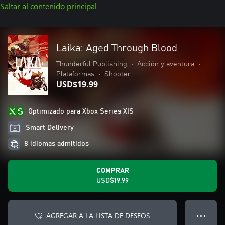
Saltar al contenido principal
Laika: Aged Through Blood
Thunderful Publishing
•
Acción y aventura
•
Plataformas
•
Shooter
USD$19.99
Optimizado para Xbox Series X|S
Smart Delivery
8 idiomas admitidos
COMPRAR
USD$19.99
AGREGAR A LA LISTA DE DESEOS
● ● ●