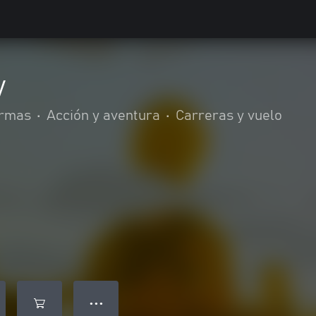
y
ormas
•
Acción y aventura
•
Carreras y vuelo
● ● ●