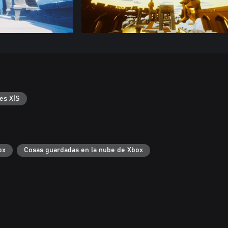
es X|S
ox
Cosas guardadas en la nube de Xbox