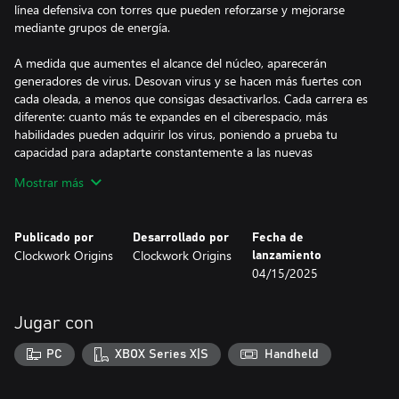
línea defensiva con torres que pueden reforzarse y mejorarse
mediante grupos de energía.
A medida que aumentes el alcance del núcleo, aparecerán
generadores de virus. Desovan virus y se hacen más fuertes con
cada oleada, a menos que consigas desactivarlos. Cada carrera es
diferente: cuanto más te expandes en el ciberespacio, más
habilidades pueden adquirir los virus, poniendo a prueba tu
capacidad para adaptarte constantemente a las nuevas
condiciones del juego.
Mostrar más
- Construye torres únicas -
Las torres cibernéticas son tu única defensa contra los virus.
Publicado por
Desarrollado por
Fecha de
Colócalas sabiamente, mejóralas con campos de poder, mejóralas
Clockwork Origins
Clockwork Origins
lanzamiento
con nuevas habilidades completando misiones y usa puntos de
04/15/2025
habilidad para personalizarlas según tus necesidades.
- Explora el ciberespacio -
Jugar con
Colocando las fichas hexagonales, exploras el ciberespacio,
encontrándote con seis biomas diferentes, muchos eventos
PC
XBOX Series X|S
Handheld
distintos y jefes virus ocultos en las fichas generadoras. Hay una
campaña con escenarios predefinidos, un modo sin fin con mapas