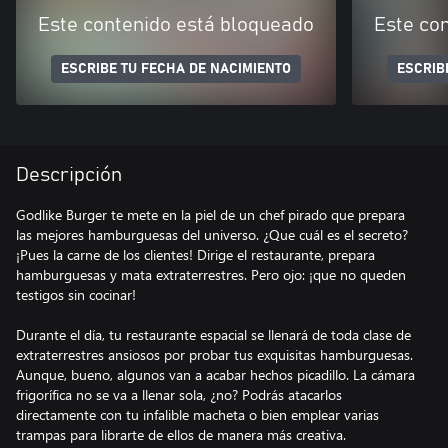
Este contenido está bloqueado
Este co
ESCRIBE TU FECHA DE NACIMIENTO
ESCRIB
Descripción
Godlike Burger te mete en la piel de un chef pirado que prepara
las mejores hamburguesas del universo. ¿Que cuál es el secreto?
¡Pues la carne de los clientes! Dirige el restaurante, prepara
hamburguesas y mata extraterrestres. Pero ojo: ¡que no queden
testigos sin cocinar!
Durante el día, tu restaurante espacial se llenará de toda clase de
extraterrestres ansiosos por probar tus exquisitas hamburguesas.
Aunque, bueno, algunos van a acabar hechos picadillo. La cámara
frigorífica no se va a llenar sola, ¿no? Podrás atacarlos
directamente con tu infalible macheta o bien emplear varias
trampas para librarte de ellos de manera más creativa.