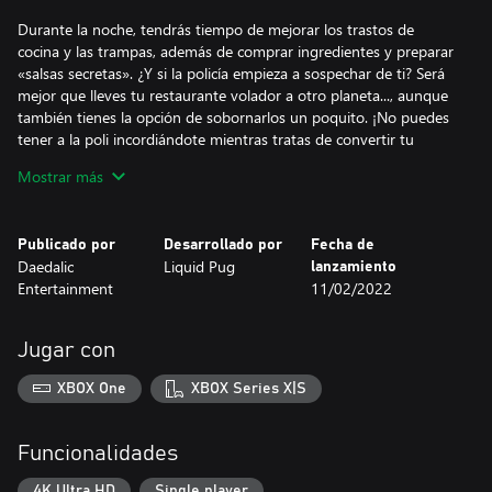
Durante la noche, tendrás tiempo de mejorar los trastos de
cocina y las trampas, además de comprar ingredientes y preparar
«salsas secretas». ¿Y si la policía empieza a sospechar de ti? Será
mejor que lleves tu restaurante volador a otro planeta..., aunque
también tienes la opción de sobornarlos un poquito. ¡No puedes
tener a la poli incordiándote mientras tratas de convertir tu
hamburguesería en la más famosa de la galaxia!
Mostrar más
Publicado por
Desarrollado por
Fecha de
Daedalic
Liquid Pug
lanzamiento
Entertainment
11/02/2022
Jugar con
XBOX One
XBOX Series X|S
Funcionalidades
4K Ultra HD
Single player