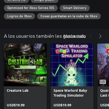
Optimized for Xbox Series X|S
Smart Delivery
Logros de Xbox
Cosas guardadas en la nube de Xbox
Mostrar todo
A los usuarios también les gusta esto
Creature Lab
Space Warlord Baby
Quar
Trading Simulator
Last
USD$19.99
USD$19.99
USD$