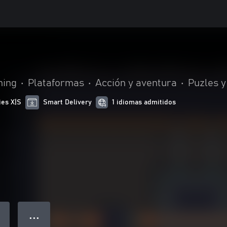
hing
•
Plataformas
•
Acción y aventura
•
Puzles y
ies X|S
Smart Delivery
1 idiomas admitidos
● ● ●