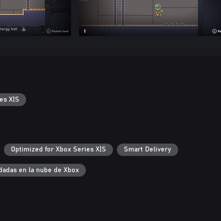
es X|S
Optimized for Xbox Series X|S
Smart Delivery
dadas en la nube de Xbox