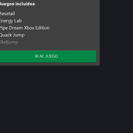
Juegos incluidos
Resetail
Energy Lab
Pipe Dream Xbox Edition
Quack Jump
Skeljump
Vigour
Webgeon Speedrun Edition
IR AL JUEGO