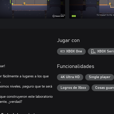
Jugar con
XBOX One
XBOX Seri
sar!
Funcionalidades
 fácilmente a lugares a los que
4K Ultra HD
Single player
,
ximos niveles, ¡seguro que te será
Logros de Xbox
Cosas guar
s que construyeron este laboratorio
ente, ¿verdad?