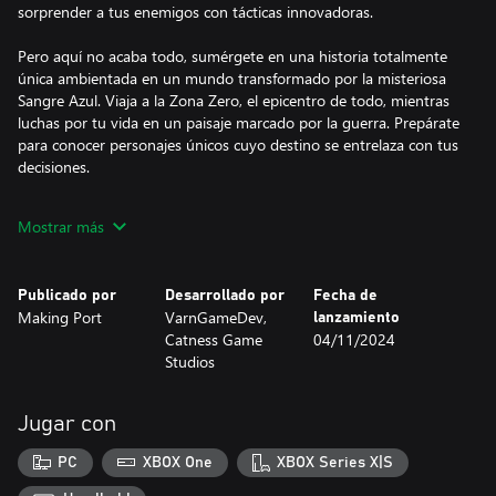
sorprender a tus enemigos con tácticas innovadoras.
Pero aquí no acaba todo, sumérgete en una historia totalmente
única ambientada en un mundo transformado por la misteriosa
Sangre Azul. Viaja a la Zona Zero, el epicentro de todo, mientras
luchas por tu vida en un paisaje marcado por la guerra. Prepárate
para conocer personajes únicos cuyo destino se entrelaza con tus
decisiones.
Más de 100 escenarios diferentes donde disfrutar, cada uno
Mostrar más
diseñado para desafiar tu ingenio y habilidades de combate. En
Die Again, el desafío nunca termina y la emoción nunca decae.
Así que prepárate para sumergirte en una experiencia de juego
Publicado por
Desarrollado por
Fecha de
como ninguna otra. ¡No esperes más para unirte a la batalla y
Making Port
VarnGameDev,
lanzamiento
descubrir qué hay detrás de cada esquina en Die Again!
Catness Game
04/11/2024
Studios
Jugar con
PC
XBOX One
XBOX Series X|S