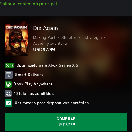
Saltar al contenido principal
Die Again
Making Port
•
Shooter
•
Estrategia
•
Acción y aventura
USD$7.99
Optimizado para Xbox Series X|S
Smart Delivery
Xbox Play Anywhere
10 idiomas admitidos
Optimizado para dispositivos portátiles
COMPRAR
USD$7.99