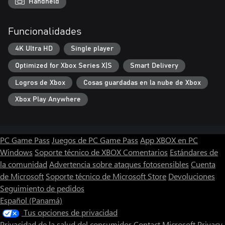
Handheld
Funcionalidades
4K Ultra HD
Single player
Optimized for Xbox Series X|S
Smart Delivery
Logros de Xbox
Cosas guardadas en la nube de Xbox
Xbox Play Anywhere
PC Game Pass
Juegos de PC Game Pass
App XBOX en PC
Windows
Soporte técnico de XBOX
Comentarios
Estándares de
la comunidad
Advertencia sobre ataques fotosensibles
Cuenta
de Microsoft
Soporte técnico de Microsoft Store
Devoluciones
Seguimiento de pedidos
Español (Panamá)
Tus opciones de privacidad
Privacidad de la salud del consumidor
Contact Microsoft
Privacy