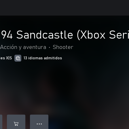
94 Sandcastle (Xbox Seri
Acción y aventura
•
Shooter
ies X|S
13 idiomas admitidos
● ● ●