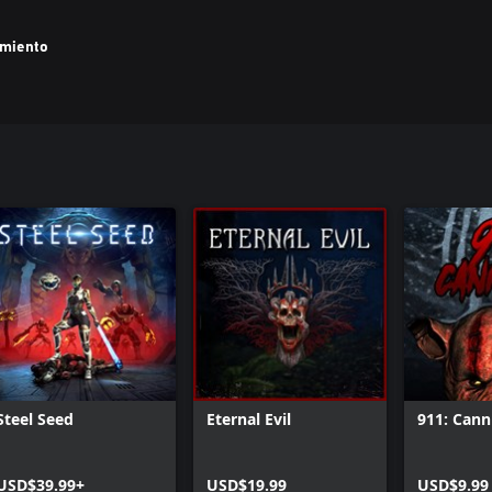
amiento
Steel Seed
Eternal Evil
911: Cann
USD$39.99+
USD$19.99
USD$9.99