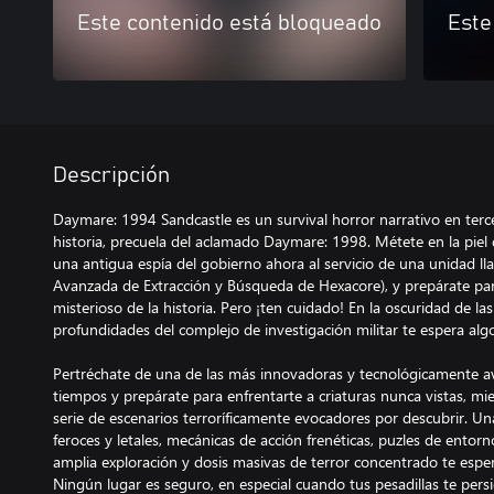
Este contenido está bloqueado
Este
Descripción
Daymare: 1994 Sandcastle es un survival horror narrativo en terc
historia, precuela del aclamado Daymare: 1998. Métete en la piel d
una antigua espía del gobierno ahora al servicio de una unidad ll
Avanzada de Extracción y Búsqueda de Hexacore), y prepárate para
misterioso de la historia. Pero ¡ten cuidado! En la oscuridad de las
profundidades del complejo de investigación militar te espera algo t
Pertréchate de una de las más innovadoras y tecnológicamente a
tiempos y prepárate para enfrentarte a criaturas nunca vistas, m
serie de escenarios terroríficamente evocadores por descubrir. U
feroces y letales, mecánicas de acción frenéticas, puzles de entor
amplia exploración y dosis masivas de terror concentrado te esp
Ningún lugar es seguro, en especial cuando tus pesadillas te pers