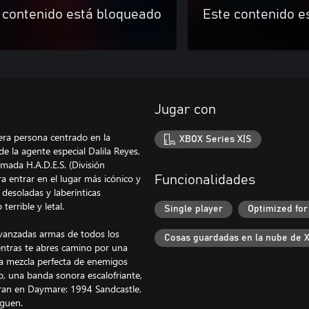
 contenido está bloqueado
Este contenido e
Jugar con
era persona centrado en la
XBOX Series X|S
e la agente especial Dalila Reyes,
amada H.A.D.E.S. (División
 entrar en el lugar más icónico y
Funcionalidades
 desoladas y laberínticas
errible y letal.
Single player
Optimized for
vanzadas armas de todos los
Cosas guardadas en la nube de 
ientras te abres camino por una
na mezcla perfecta de enemigos
no, una banda sonora escalofriante,
eran en Daymare: 1994 Sandcastle.
iguen.