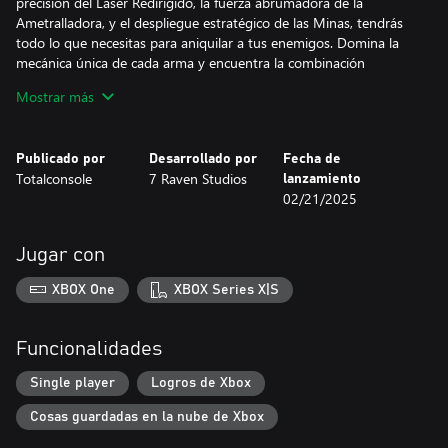
precisión del Láser Redirigido, la fuerza abrumadora de la
Ametralladora, y el despliegue estratégico de las Minas, tendrás
todo lo que necesitas para aniquilar a tus enemigos. Domina la
mecánica única de cada arma y encuentra la combinación
perfecta para dominar el campo de batalla.
Mostrar más
Modo Arena: Pon a prueba tus habilidades en los niveles de
Arena, donde solo los mejores pueden sobrevivir. Compite contra
Publicado por
Desarrollado por
Fecha de
otros jugadores y escala hasta la cima de las tablas de
Totalconsole
7 Raven Studios
lanzamiento
clasificación de Steam. Demuestra tu valía y muestra al mundo
02/21/2025
que tienes lo que se necesita para ser el campeón definitivo.
Experiencia de Juego: DAMN! ofrece un estilo de juego ""fácil de
Jugar con
aprender, difícil de dominar"" que asegura una diversión máxima
y sin preocupaciones. Los controles intuitivos lo hacen accesible
XBOX One
XBOX Series X|S
para principiantes, mientras que el juego desafiante proporciona
a los jugadores experimentados interminables horas de emoción
y rejugabilidad. Perfecciona tus estrategias, afina tus reflejos y
Funcionalidades
prepárate para la experiencia de disparos definitiva.
Single player
Logros de Xbox
Visuales y Sonido: Sumérgete en impresionantes visuales y una
Cosas guardadas en la nube de Xbox
banda sonora atmosférica que complementa la acción rápida.
Cada explosión, cada disparo y cada victoria está acompañada de