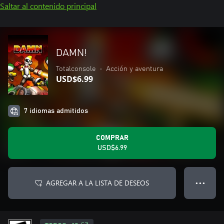
Saltar al contenido principal
DAMN!
Totalconsole
•
Acción y aventura
USD$6.99
7 idiomas admitidos
COMPRAR
USD$6.99
AGREGAR A LA LISTA DE DESEOS
● ● ●