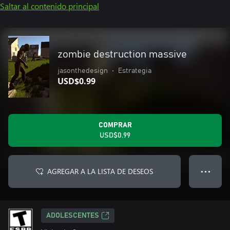
Saltar al contenido principal
zombie destruction massive
jasonthedesign
•
Estrategia
USD$0.99
COMPRAR
USD$0.99
AGREGAR A LA LISTA DE DESEOS
● ● ●
ADOLESCENTES