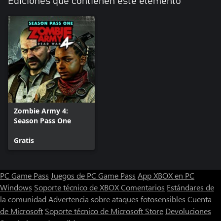
Ediciones que contienen este elemento
Zombie Army 4:
Season Pass One
Gratis
PC Game Pass
Juegos de PC Game Pass
App XBOX en PC
Windows
Soporte técnico de XBOX
Comentarios
Estándares de
la comunidad
Advertencia sobre ataques fotosensibles
Cuenta
de Microsoft
Soporte técnico de Microsoft Store
Devoluciones