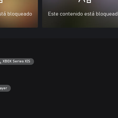
stá bloqueado
Este contenido está bloquea
XBOX Series X|S
layer