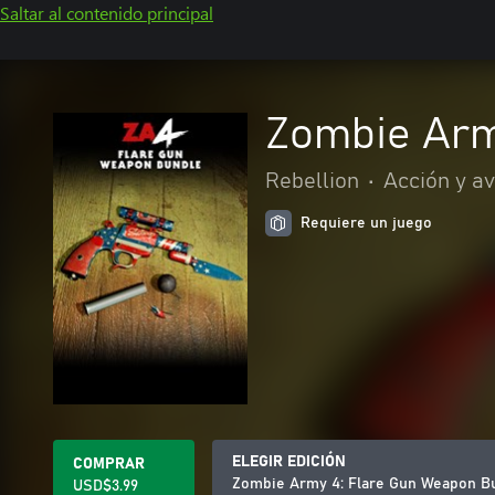
Saltar al contenido principal
Zombie Arm
Rebellion
•
Acción y a
Requiere un juego
ELEGIR EDICIÓN
COMPRAR
Zombie Army 4: Flare Gun Weapon B
USD$3.99