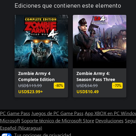
Ediciones que contienen este elemento
Zombie Army 4
Zombie Army 4:
Complete Edition
Season Pass Three
USD$119.99
USD$34.99
-80%
-70%
USD$23.99+
USD$10.49
PC Game Pass
Juegos de PC Game Pass
App XBOX en PC Windo
Microsoft
Soporte técnico de Microsoft Store
Devoluciones
Segu
Español (Nicaragua)
Tus opciones de privacidad