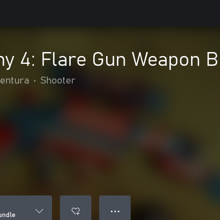
y 4: Flare Gun Weapon B
ventura
•
Shooter
● ● ●
undle