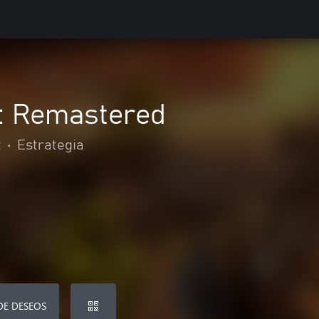
I: Remastered
t
•
Estrategia
DE DESEOS