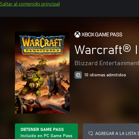
Saltar al contenido principal
Warcraft® 
Blizzard Entertainmen
10 idiomas admitidos
OBTENER GAME PASS
AGREGAR A LA LISTA 
Incluido en PC Game Pass