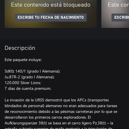
Este contenido está bloqueado
Este co
ESCRIBE TU FECHA DE NACIMIENTO
ESCRIB
Descripción
Este paquete incluye:
SdKfz 140/1 (grado I Alemania);
Ju.87R-2 (grado I Alemania);
120.000 Silver Lions;
7 dias de cuenta premium.
La invasión de la URSS demostró que los APCs (transportes
blindados de personal) alemanes no eran adecuados para tareas
de reconocimiento debido a las pésimas carreteras por lo que se
desarrollaron los primeros carros exploradores. El
Aufklarungspanzer 38(t) se basa en el carro ligero Pz.38(t) – la
extraña cubierta superior de malla protegía a la tripulación de