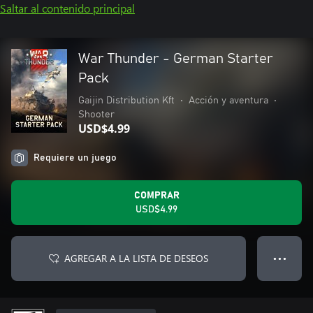
Saltar al contenido principal
War Thunder - German Starter
Pack
Gaijin Distribution Kft
•
Acción y aventura
•
Shooter
USD$4.99
Requiere un juego
COMPRAR
USD$4.99
AGREGAR A LA LISTA DE DESEOS
● ● ●