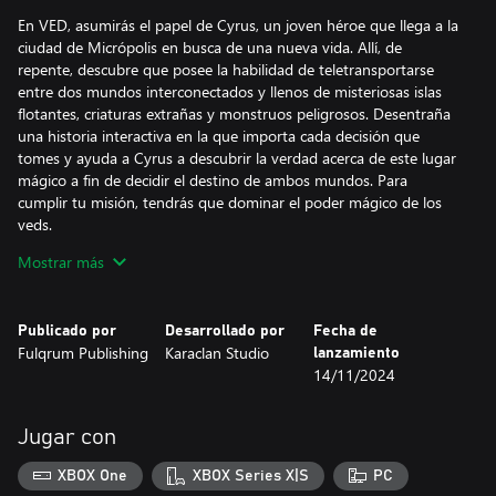
En VED, asumirás el papel de Cyrus, un joven héroe que llega a la
ciudad de Micrópolis en busca de una nueva vida. Allí, de
repente, descubre que posee la habilidad de teletransportarse
entre dos mundos interconectados y llenos de misteriosas islas
flotantes, criaturas extrañas y monstruos peligrosos. Desentraña
una historia interactiva en la que importa cada decisión que
tomes y ayuda a Cyrus a descubrir la verdad acerca de este lugar
mágico a fin de decidir el destino de ambos mundos. Para
cumplir tu misión, tendrás que dominar el poder mágico de los
veds.
Mostrar más
El enorme universo de fantasía del mundo, sus personajes y su
estética están inspirados en distintos mitos y culturas. A lo largo
del periplo de Cyrus, se topará con multitud de facciones que
Publicado por
Desarrollado por
Fecha de
tienen distintas perspectivas sobre los acontecimientos que se
Fulqrum Publishing
Karaclan Studio
lanzamiento
produzcan. Al ayudar a los habitantes de las tierras mágicas y el
14/11/2024
mundo real, Cyrus aprenderá más sobre sí mismo, ambos
mundos y, sobre todo, cómo salvarlos... o ser su perdición.
Jugar con
Construye nuevas estructuras en la aldea troglodita para
desbloquear nuevos hechizos y crear combinaciones de
XBOX One
XBOX Series X|S
PC
habilidades únicas. Selecciona poderes mágicos compatibles para