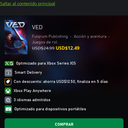
Saltar al contenido principal
VED
Fulqrum Publishing
•
Acción y aventura
•
Juegos de rol
USD$24.99
USD$12.49
Optimizado para Xbox Series X|S
Smart Delivery
Con descuento: ahorra USD$12.50, finaliza en 5 días
Xbox Play Anywhere
3 idiomas admitidos
Optimizado para dispositivos portátiles
COMPRAR