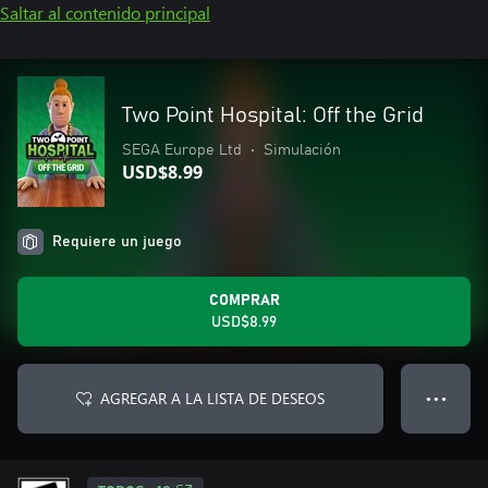
Saltar al contenido principal
Two Point Hospital: Off the Grid
SEGA Europe Ltd
•
Simulación
USD$8.99
Requiere un juego
COMPRAR
USD$8.99
AGREGAR A LA LISTA DE DESEOS
● ● ●