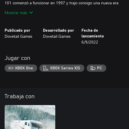
101 comenzó a funcionar en 1997 y trajo consigo una nueva era
de eficiencia; su diseño meticuloso logró convertirla en uno de los
Mostrar más
servicios de pasajeros de alta velocidad más emblemáticos. Se
construyeron un total de 145, y por los últimos 24 años han
trabajado duro en los servicios interurbanos de toda Alemania.
Publicado por
Desarrollado por
Fecha de
Dovetail Games
Dovetail Games
lanzamiento
6/9/2022
Jugar con
XBOX One
XBOX Series X|S
PC
Trabaja con