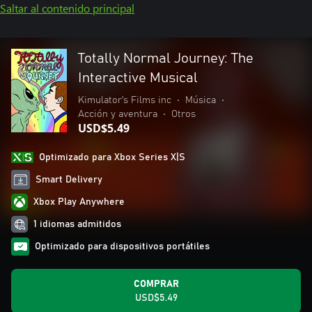
Saltar al contenido principal
Totally Normal Journey: The
Interactive Musical
Kimulator's Films inc
•
Música
•
Acción y aventura
•
Otros
USD$5.49
Optimizado para Xbox Series X|S
Smart Delivery
Xbox Play Anywhere
1 idiomas admitidos
Optimizado para dispositivos portátiles
COMPRAR
USD$5.49