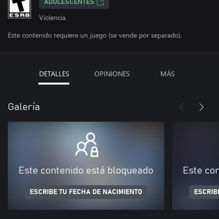
ADOLESCENTES
Violencia
Este contenido requiere un juego (se vende por separado).
DETALLES
OPINIONES
MÁS
Galería
Este contenido está bloqueado
Este co
ESCRIBE TU FECHA DE NACIMIENTO
ESCRIB