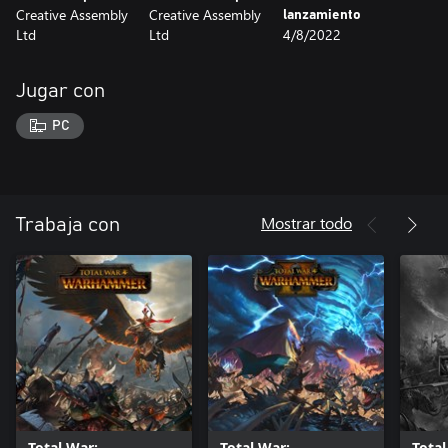
Creative Assembly
Creative Assembly
lanzamiento
Ltd
Ltd
4/8/2022
Jugar con
PC
Mostrar todo
Trabaja con
Total War:
Total War:
Total